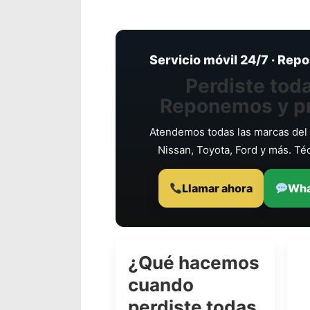
Servicio móvil 24/7 · Rep
Perdiste toda
Reponemos y p
Atendemos todas las marcas del 
Nissan, Toyota, Ford y más. Téc
Llamar ahora
Wha
¿Qué hacemos
cuando
perdiste todas