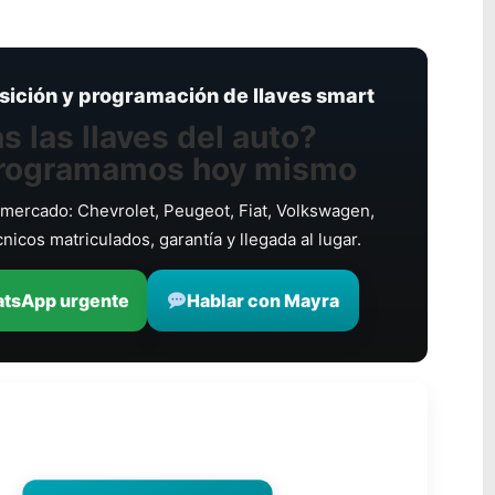
osición y programación de llaves smart
s las llaves del auto?
rogramamos hoy mismo
mercado: Chevrolet, Peugeot, Fiat, Volkswagen,
nicos matriculados, garantía y llegada al lugar.
tsApp urgente
Hablar con Mayra