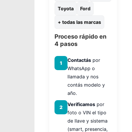
Toyota
Ford
+ todas las marcas
Proceso rápido en
4 pasos
Contactás
por
1
WhatsApp o
llamada y nos
contás modelo y
año.
Verificamos
por
2
foto o VIN el tipo
de llave y sistema
(smart, presencia,