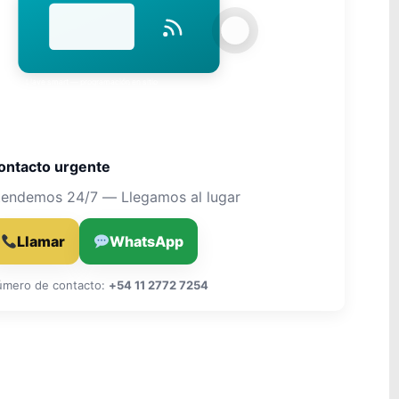
Llave smart — programación en sitio
ontacto urgente
tendemos 24/7 — Llegamos al lugar
Llamar
WhatsApp
mero de contacto:
+54 11 2772 7254