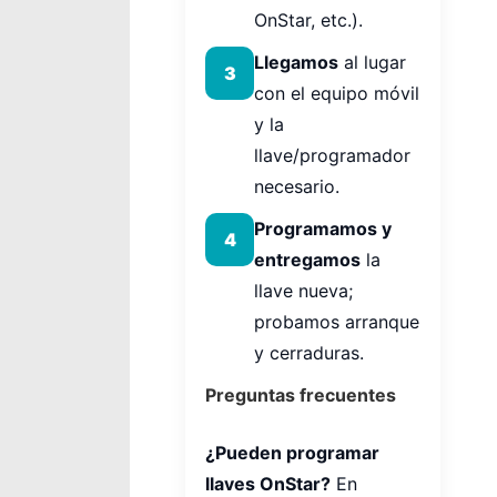
OnStar, etc.).
Llegamos
al lugar
3
con el equipo móvil
y la
llave/programador
necesario.
Programamos y
4
entregamos
la
llave nueva;
probamos arranque
y cerraduras.
Preguntas frecuentes
¿Pueden programar
llaves OnStar?
En